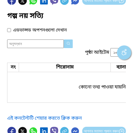
আপনার মতামত প্রদান করুন
গল্প নয় সত্যি
এডভান্সড অপশনগুলো দেখান
পৃষ্ঠা আইটেম
নং
শিরোনাম
ব্যানার 
কোনো তথ্য পাওয়া যায়নি।
এই কনটেন্টটি শেয়ার করতে ক্লিক করুন
আপনার মতামত প্রদান করুন