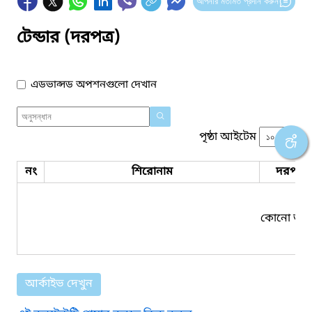
আপনার মতামত প্রদান করুন
টেন্ডার (দরপত্র)
এডভান্সড অপশনগুলো দেখান
পৃষ্ঠা আইটেম
নং
শিরোনাম
দরপত্র 
কোনো তথ্য
আর্কাইভ দেখুন